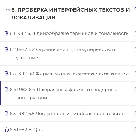
Copyright © 2025 | San Javier, Spain | Created by
Con
6. ПРОВЕРКА ИНТЕРФЕЙСНЫХ ТЕКСТОВ И
ЛОКАЛИЗАЦИИ
6.1
T982 6.1 Единообразие терминов и тональность
6.2
T982 6.2 Ограничения длины, переносы и
усечение
6.3
T982 6.3 Форматы даты, времени, чисел и валют
6.4
T982 6.4 Плюральные формы и гендерные
конструкции
6.5
T982 6.5 Доступность и читабельность текстов
6.6
T982 6. Quiz