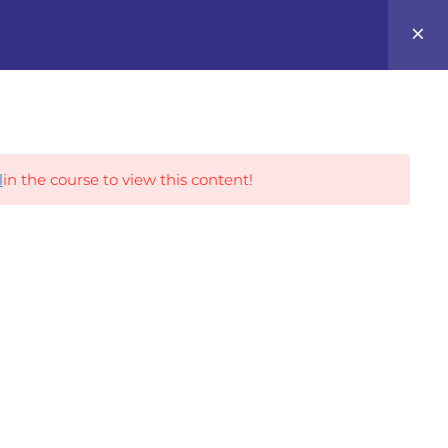
0
Career Tracks
l
in the course to view this content!