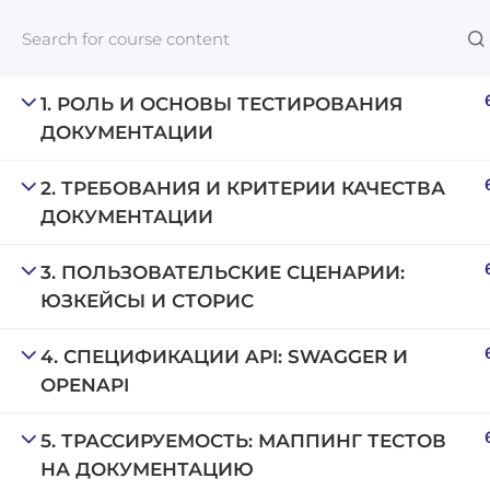
1. РОЛЬ И ОСНОВЫ ТЕСТИРОВАНИЯ
ДОКУМЕНТАЦИИ
Links​
2. ТРЕБОВАНИЯ И КРИТЕРИИ КАЧЕСТВА
ДОКУМЕНТАЦИИ
Blog
An inclusive lifelong learning platform
For com
3. ПОЛЬЗОВАТЕЛЬСКИЕ СЦЕНАРИИ:
using AI to make education affordable
ЮЗКЕЙСЫ И СТОРИС
NeuroQu
org@gradebuilder.tech
Career A
4. СПЕЦИФИКАЦИИ API: SWAGGER И
Linkedin
OPENAPI
Launch 
5. ТРАССИРУЕМОСТЬ: МАППИНГ ТЕСТОВ
НА ДОКУМЕНТАЦИЮ