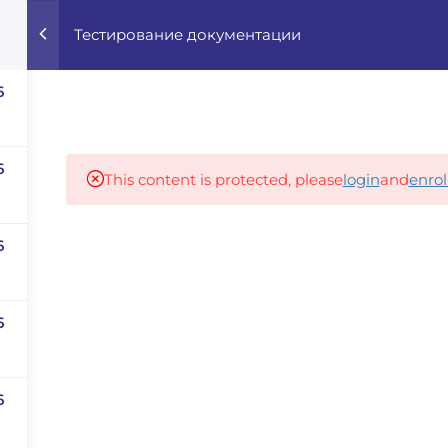
Тестирование документации
Home
Courses
Career Advisor
6
Our partners
6
This content is protected, please
login
and
enrol
6
panies
iz
dvisor
6
Your Startup
6