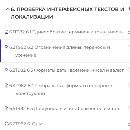
Copyright © 2025 | San Javier, Spain | Created by
Con
6. ПРОВЕРКА ИНТЕРФЕЙСНЫХ ТЕКСТОВ И
ЛОКАЛИЗАЦИИ
6.1
T982 6.1 Единообразие терминов и тональность
6.2
T982 6.2 Ограничения длины, переносы и
усечение
6.3
T982 6.3 Форматы даты, времени, чисел и валют
6.4
T982 6.4 Плюральные формы и гендерные
конструкции
6.5
T982 6.5 Доступность и читабельность текстов
6.6
T982 6. Quiz