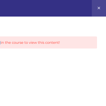
0
Career Tracks
l
in the course to view this content!