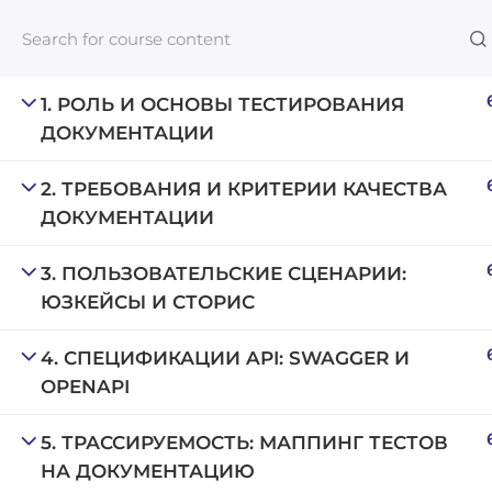
1. РОЛЬ И ОСНОВЫ ТЕСТИРОВАНИЯ
ДОКУМЕНТАЦИИ
Links​
2. ТРЕБОВАНИЯ И КРИТЕРИИ КАЧЕСТВА
ДОКУМЕНТАЦИИ
Blog
An inclusive lifelong learning platform
For com
3. ПОЛЬЗОВАТЕЛЬСКИЕ СЦЕНАРИИ:
using AI to make education affordable
ЮЗКЕЙСЫ И СТОРИС
NeuroQu
org@gradebuilder.tech
Career A
4. СПЕЦИФИКАЦИИ API: SWAGGER И
Linkedin
OPENAPI
Launch 
5. ТРАССИРУЕМОСТЬ: МАППИНГ ТЕСТОВ
НА ДОКУМЕНТАЦИЮ