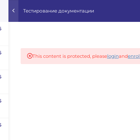
Тестирование документации
Home
Courses
Career Advisor
6
Our partners
6
This content is protected, please
login
and
enrol
6
panies
iz
dvisor
6
Your Startup
6