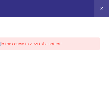
0
Career Tracks
l
in the course to view this content!