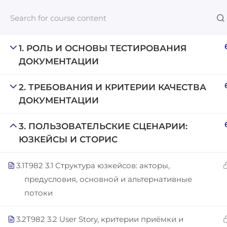
1. РОЛЬ И ОСНОВЫ ТЕСТИРОВАНИЯ
ДОКУМЕНТАЦИИ
Links​
2. ТРЕБОВАНИЯ И КРИТЕРИИ КАЧЕСТВА
ДОКУМЕНТАЦИИ
Blog
An inclusive lifelong learning platform
For com
3. ПОЛЬЗОВАТЕЛЬСКИЕ СЦЕНАРИИ:
using AI to make education affordable
ЮЗКЕЙСЫ И СТОРИС
NeuroQu
org@gradebuilder.tech
Career A
3.1
T982 3.1 Структура юзкейсов: акторы,
Linkedin
предусловия, основной и альтернативные
Launch 
потоки
3.2
T982 3.2 User Story, критерии приёмки и