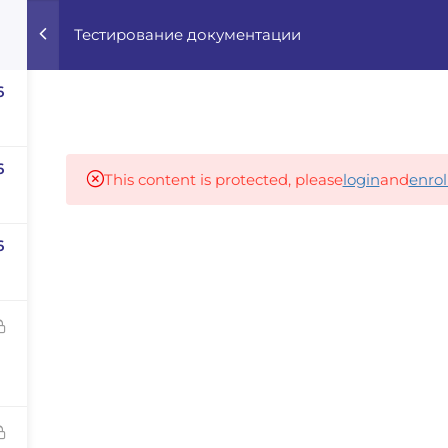
Тестирование документации
Home
Courses
Career Advisor
6
Our partners
6
This content is protected, please
login
and
enrol
6
panies
iz
dvisor
Your Startup