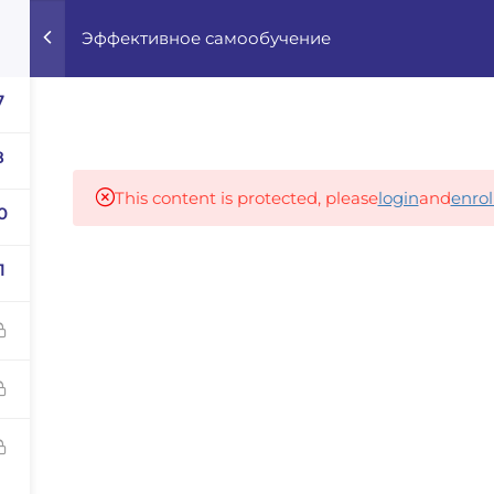
Эффективное самообучение
Home
Courses
Career Advisor
7
8
Our partners
This content is protected, please
login
and
enrol
0
1
panies
iz
dvisor
Your Startup