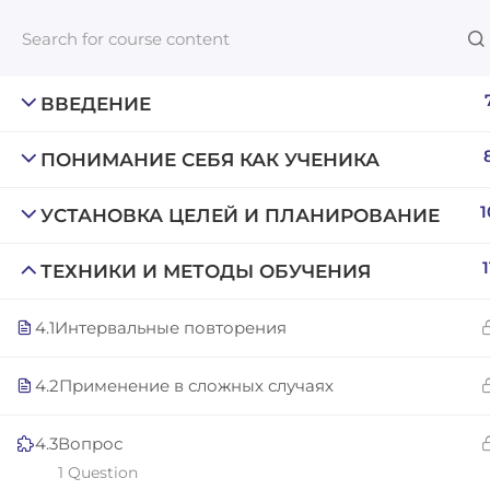
ВВЕДЕНИЕ
ПОНИМАНИЕ СЕБЯ КАК УЧЕНИКА
Links​
1
УСТАНОВКА ЦЕЛЕЙ И ПЛАНИРОВАНИЕ
Blog
An inclusive lifelong learning platform
1
For com
ТЕХНИКИ И МЕТОДЫ ОБУЧЕНИЯ
using AI to make education affordable
NeuroQu
org@gradebuilder.tech
4.1
Интервальные повторения
Career A
Linkedin
4.2
Применение в сложных случаях
Launch 
4.3
Вопрос
1 Question