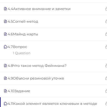
Copyright © 2025 | San Javier, Spain | Created by
Con
4.4
Активное внимание и заметки
4.5
Cornell-метод
4.6
Майнд-карты
4.7
Вопрос
1 Question
4.8
Что такое метод Фейнмана?
4.9
Объясни резиновой уточке
4.10
Задание
4.11
Какой элемент является ключевым в методе