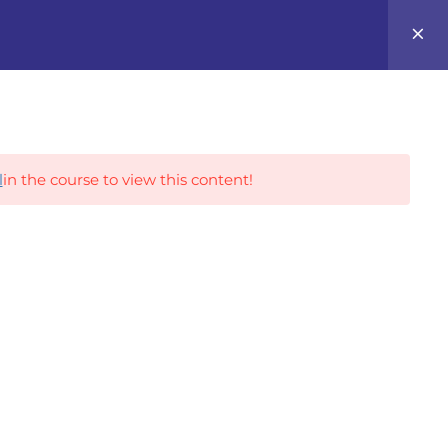
0
Career Tracks
l
in the course to view this content!