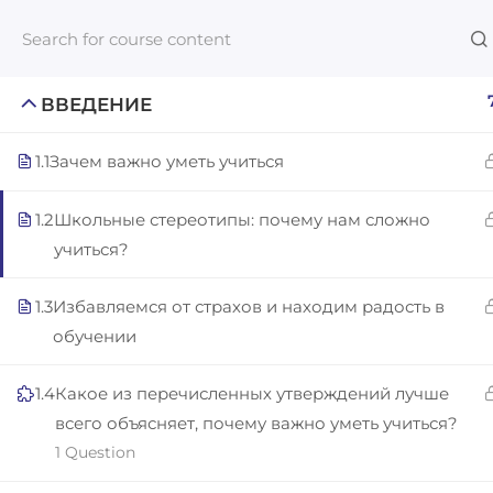
ВВЕДЕНИЕ
1.1
Зачем важно уметь учиться
Links​
1.2
Школьные стереотипы: почему нам сложно
Blog
учиться?
An inclusive lifelong learning platform
For com
using AI to make education affordable
1.3
Избавляемся от страхов и находим радость в
NeuroQu
org@gradebuilder.tech
обучении
Career A
Linkedin
Launch 
1.4
Какое из перечисленных утверждений лучше
всего объясняет, почему важно уметь учиться?
1 Question