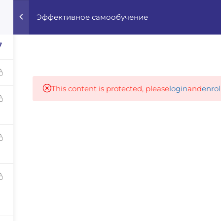
Эффективное самообучение
Home
Courses
Career Advisor
7
Our partners
This content is protected, please
login
and
enrol
panies
iz
dvisor
Your Startup