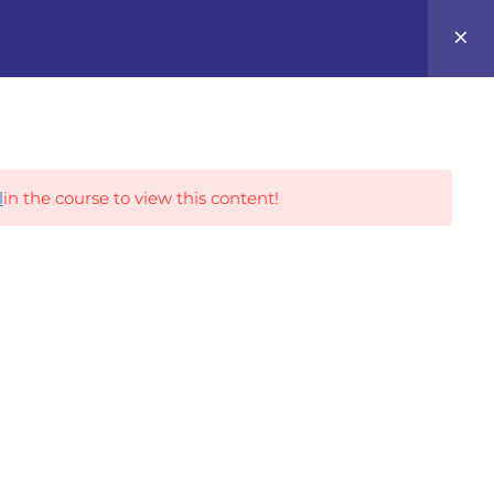
0
Career Tracks
l
in the course to view this content!