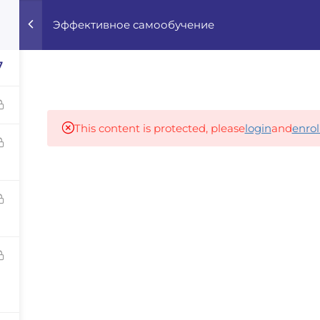
Эффективное самообучение
Home
Courses
Career Advisor
7
Our partners
This content is protected, please
login
and
enrol
panies
iz
dvisor
Your Startup