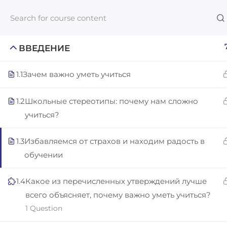
ВВЕДЕНИЕ
1.1
Зачем важно уметь учиться
Links​
1.2
Школьные стереотипы: почему нам сложно
Blog
учиться?
An inclusive lifelong learning platform
For com
using AI to make education affordable
1.3
Избавляемся от страхов и находим радость в
NeuroQu
org@gradebuilder.tech
обучении
Career A
Linkedin
Launch 
1.4
Какое из перечисленных утверждений лучше
всего объясняет, почему важно уметь учиться?
1 Question