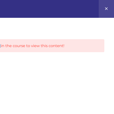
0
Career Tracks
l
in the course to view this content!