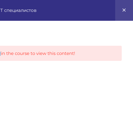
0
 IT специалистов
Career Tracks
l
in the course to view this content!