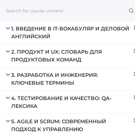
1. ВВЕДЕНИЕ В IT-ВОКАБУЛЯР И ДЕЛОВОЙ
АНГЛИЙСКИЙ
Links​
2. ПРОДУКТ И UX: СЛОВАРЬ ДЛЯ
ПРОДУКТОВЫХ КОМАНД
Blog
An inclusive lifelong learning platform
For com
3. РАЗРАБОТКА И ИНЖЕНЕРИЯ:
using AI to make education affordable
КЛЮЧЕВЫЕ ТЕРМИНЫ
NeuroQu
org@gradebuilder.tech
Career A
4. ТЕСТИРОВАНИЕ И КАЧЕСТВО: QA-
Linkedin
ЛЕКСИКА
Launch 
5. AGILE И SCRUM: СОВРЕМЕННЫЙ
ПОДХОД К УПРАВЛЕНИЮ