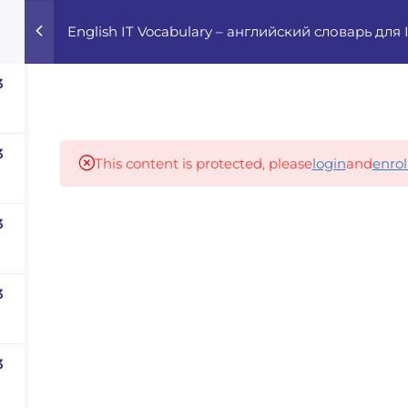
English IT Vocabulary – английский словарь для
Home
Courses
Career Advisor
3
Our partners
3
This content is protected, please
login
and
enrol
3
panies
iz
dvisor
3
Your Startup
3