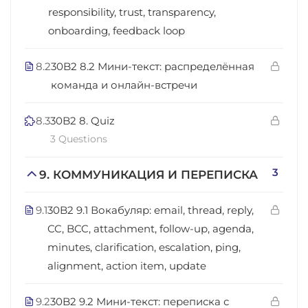
responsibility, trust, transparency,
onboarding, feedback loop
8.2
30B2 8.2 Мини-текст: распределённая
команда и онлайн-встречи
8.3
30B2 8. Quiz
3 Questions
3
9. КОММУНИКАЦИЯ И ПЕРЕПИСКА
9.1
30B2 9.1 Вокабуляр: email, thread, reply,
CC, BCC, attachment, follow-up, agenda,
minutes, clarification, escalation, ping,
alignment, action item, update
9.2
30B2 9.2 Мини-текст: переписка с