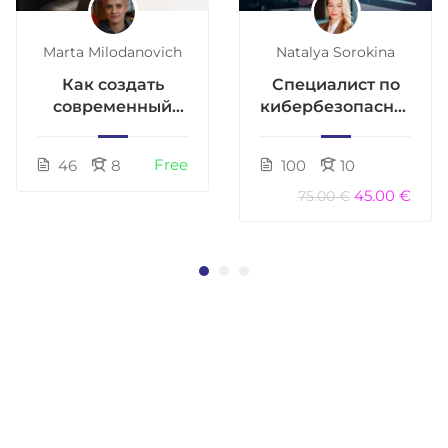
Marta Milodanovich
Natalya Sorokina
Как создать
Специалист по
современный
кибербезопасности
сайт с помощью
на
AI (GPT, Cursor,
предприятиях:
Free
46
8
100
10
Bolt) без
профессия GRC /
программирования
Risk / Privacy
45.00 €
75.00 €
Analyst