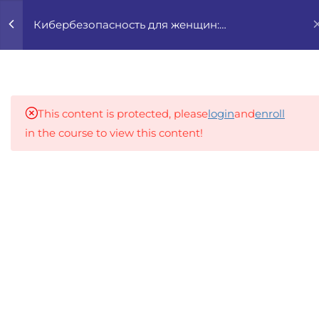
0
Кибербезопасность для женщин:
безопасность, уверенность и свобода онлайн
4
ОНЛАЙН-
БЕЗОПАСНОСТЬ ЧЕРЕЗ
ПРИЗМУ ГЕНДЕРА
This content is protected, please
login
and
enroll
in the course to view this content!
1.1
Онлайн-безопасность
через призму гендера
An inclusive lifelong learning platform using AI to
make education affordable
1.2
Цифровые киберугрозы:
org@gradebuilder.tech
формы и последствия
Linkedin
1.3
Изучение кейсов и
статистика
Links​
1.4
Законы, права и правила