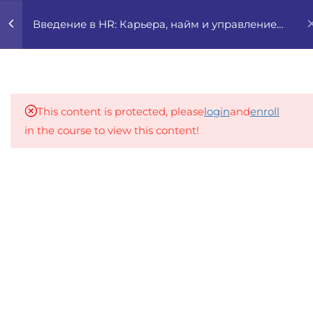
0
Введение в HR: Карьера, найм и управление
персоналом
4
1. ВВЕДЕНИЕ В HR И
ОБЗОР ПРОФЕССИЙ
This content is protected, please
login
and
enroll
7
2. РЕКРУТИНГ И НАЙМ:
in the course to view this content!
ЭТАПЫ И
ИНСТРУМЕНТЫ
An inclusive lifelong learning platform using AI to
make education affordable
2.1
HRRU 2.1 Этапы найма: от
org@gradebuilder.tech
заявки до выхода на
работу
Linkedin
2.2
HRRU 2.2 Сбор
Links​
требований и общение с
нанимающим