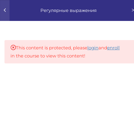
0
Регулярные выражения
7
ВВЕДЕНИЕ
13
РАСШИРЯЕМ ЗНАНИЯ
This content is protected, please
login
and
enroll
in the course to view this content!
2.1
Символы и метасимволы
An inclusive lifelong learning platform using AI to
2.2
Квантификаторы
make education affordable
org@gradebuilder.tech
2.3
Позиционные символы
Linkedin
2.4
Группировка и обратные
ссылки
Links​
2.5
Тест