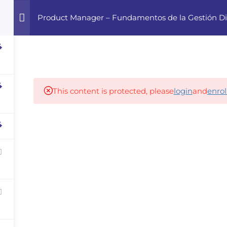
Product Manager – Fundamentos de la Gestión Di
Home
Courses
Career Advisor
4
Our partners
4
This content is protected, please
login
and
enrol
4
panies
iz
dvisor
Your Startup