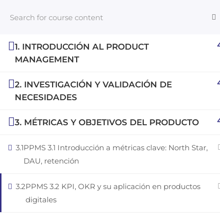
1. INTRODUCCIÓN AL PRODUCT
MANAGEMENT
Links​
2. INVESTIGACIÓN Y VALIDACIÓN DE
An inclusive lifelong learning platform
NECESIDADES
using AI to make education affordable
Blog
org@gradebuilder.tech
For com
3. MÉTRICAS Y OBJETIVOS DEL PRODUCTO
Linkedin
NeuroQu
3.1
PPMS 3.1 Introducción a métricas clave: North Star,
Career A
DAU, retención
Launch 
3.2
PPMS 3.2 KPI, OKR y su aplicación en productos
digitales