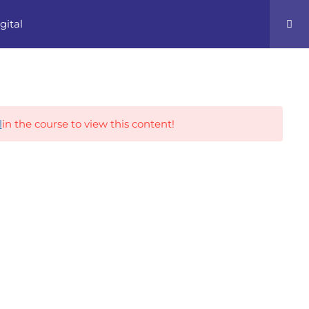
gital
0
Career Tracks
l
in the course to view this content!