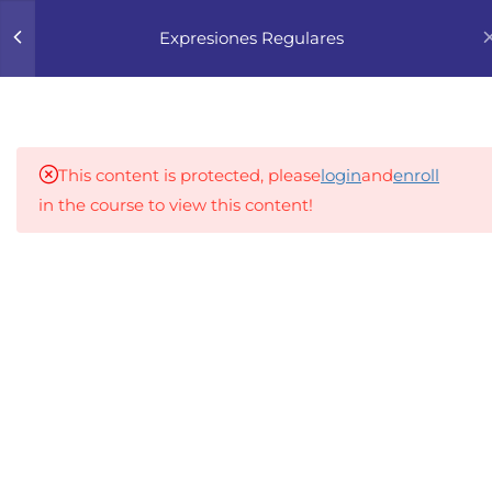
0
Expresiones Regulares
3
1. INTRODUCCIÓN A LAS
EXPRESIONES
REGULARES
This content is protected, please
login
and
enroll
in the course to view this content!
3
2. HERRAMIENTAS PARA
APRENDER Y PROBAR
An inclusive lifelong learning platform using AI to
EXPRESIONES
make education affordable
REGULARES
org@gradebuilder.tech
5
3. SINTAXIS BÁSICA DE
Linkedin
LAS EXPRESIONES
REGULARES
Links​
3
4. AGRUPACIÓN Y