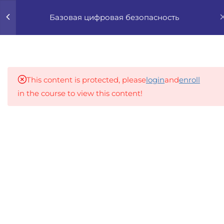
0
Базовая цифровая безопасность
3
1. ВВЕДЕНИЕ В
ЦИФРОВУЮ
БЕЗОПАСНОСТЬ
This content is protected, please
login
and
enroll
in the course to view this content!
1.1
X9V1 1.1 Что такое цифровая
безопасность и почему
An inclusive lifelong learning platform using AI to
она важна
make education affordable
org@gradebuilder.tech
1.2
X9V1 1.2 Основные угрозы
в интернете: спам, скам,
Linkedin
фишинг
Links​
1.3
X9V1 1. Quiz
3 Questions