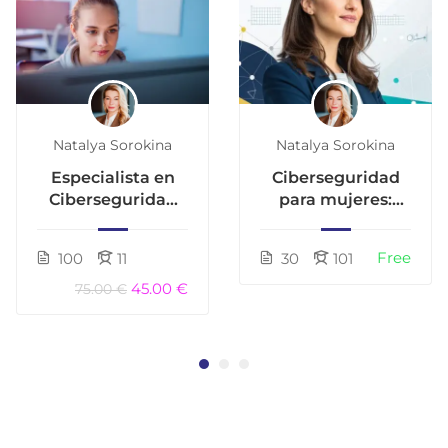
Natalya Sorokina
Natalya Sorokina
Especialista en
Ciberseguridad
Ciberseguridad
para mujeres:
Corporativa:
Seguridad,
Analista GRC,
confianza y
Free
100
11
30
101
Riesgos y
libertad en línea
Privacidad
45.00 €
75.00 €