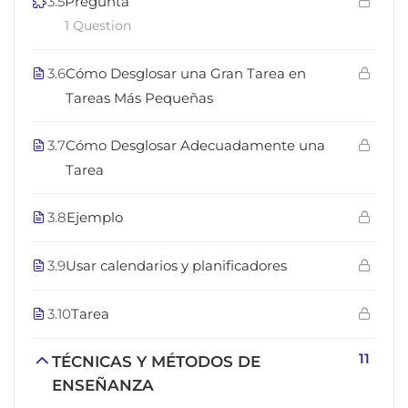
3.5
Pregunta
1 Question
3.6
Cómo Desglosar una Gran Tarea en
Tareas Más Pequeñas
3.7
Cómo Desglosar Adecuadamente una
Tarea
3.8
Ejemplo
3.9
Usar calendarios y planificadores
3.10
Tarea
11
TÉCNICAS Y MÉTODOS DE
ENSEÑANZA