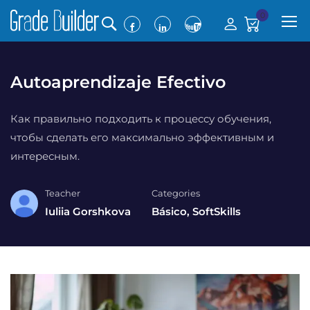
0
Autoaprendizaje Efectivo
Как правильно подходить к процессу обучения,
чтобы сделать его максимально эффективным и
интересным.
Teacher
Categories
Iuliia Gorshkova
Básico
,
SoftSkills