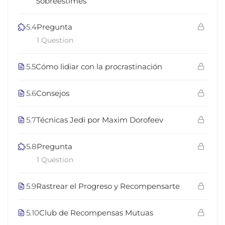
Sobreestimes
5.4
Pregunta
1 Question
5.5
Cómo lidiar con la procrastinación
5.6
Consejos
5.7
Técnicas Jedi por Maxim Dorofeev
5.8
Pregunta
1 Question
5.9
Rastrear el Progreso y Recompensarte
5.10
Club de Recompensas Mutuas