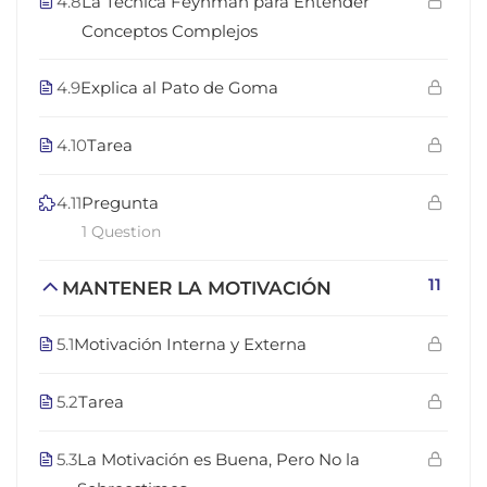
4.8
La Técnica Feynman para Entender
Conceptos Complejos
4.9
Explica al Pato de Goma
4.10
Tarea
4.11
Pregunta
1 Question
11
MANTENER LA MOTIVACIÓN
5.1
Motivación Interna y Externa
5.2
Tarea
5.3
La Motivación es Buena, Pero No la